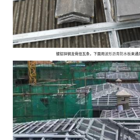
镀铝锌钢龙骨挂瓦条，下面用
波形沥青防水板
来通