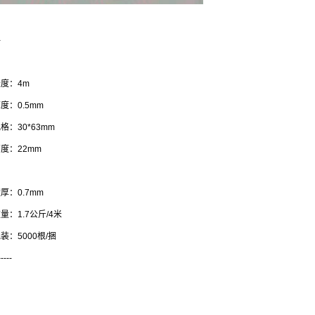
-
度：4m
度：0.5mm
格：30*63mm
度：22mm
厚：0.7mm
量：1.7公斤/4米
装：5000根/捆
-----