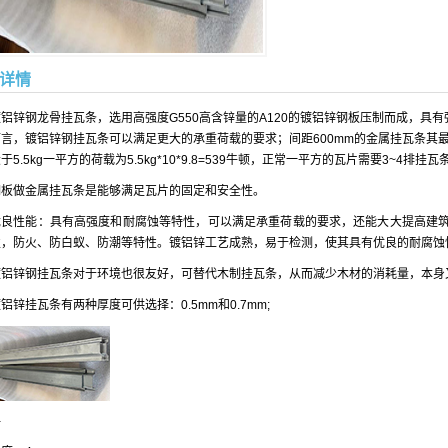
详情
镀铝锌钢龙骨挂瓦条，
选用高强度G550高含锌量的A120的镀铝锌钢板压制而成，具
而言，镀铝锌钢挂瓦条可以满足更大的承重荷载的要求；间距600mm的金属挂瓦条其最
于5.5kg一平方的荷载为5.5kg*10*9.8=539牛顿，正常一平方的瓦片需要3~4排
钢板做金属挂瓦条是能够满足瓦片的固定和安全性。
优良性能：具有高强度和耐腐蚀等特性，可以满足承重荷载的要求，还能大大提高建
性，防火、防白蚁、防潮等特性。
镀铝锌工艺成熟，易于检测，使其具有优良的耐腐蚀
镀铝锌钢挂瓦条对于环境也很友好，可替代木制挂瓦条，从而减少木材的消耗量，本身
铝锌挂瓦条有两种厚度可供选择：0.5mm和0.7mm;
-