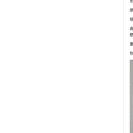
长
厚
规
高
壁
重
包