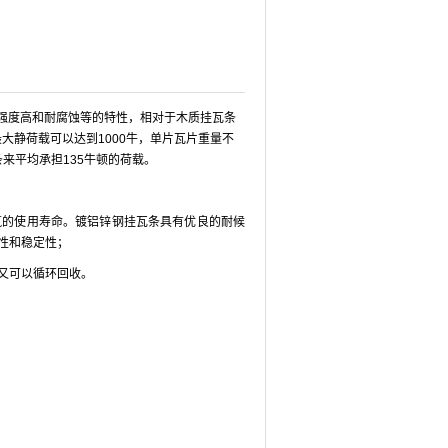
有强度高和耐腐蚀等的特性，相对于木质挂瓦条
大静荷载可以达到1000牛，单片瓦片重量不
挂瓦条来平均承担135牛顿的荷载。
筑的使用寿命。
镀铝锌钢挂瓦条具有优良的耐候
性和稳定性；
又可以循环回收。