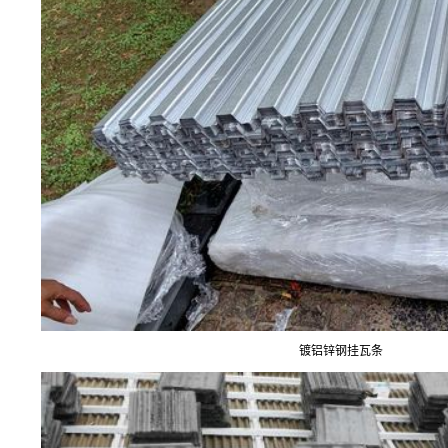
镀铝锌钢挂瓦条