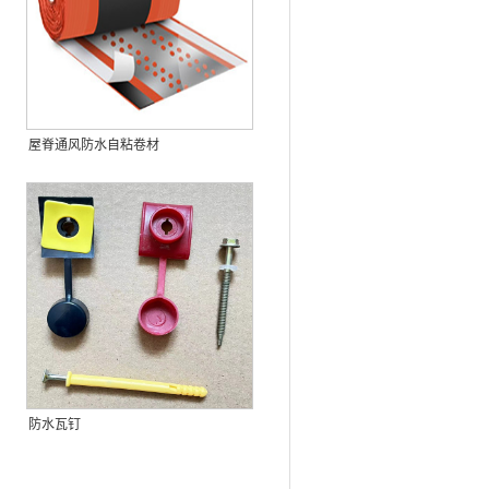
屋脊通风防水自粘卷材
防水瓦钉