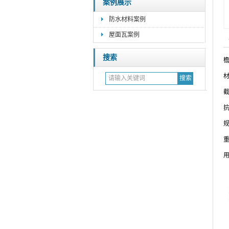
案例展示
防水材料案例
屋面瓦案例
搜索
材
截
抗
规
重