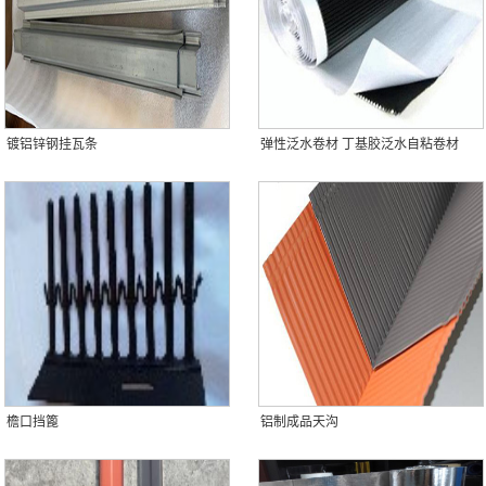
镀铝锌钢挂瓦条
弹性泛水卷材 丁基胶泛水自粘卷材
檐口挡篦
铝制成品天沟