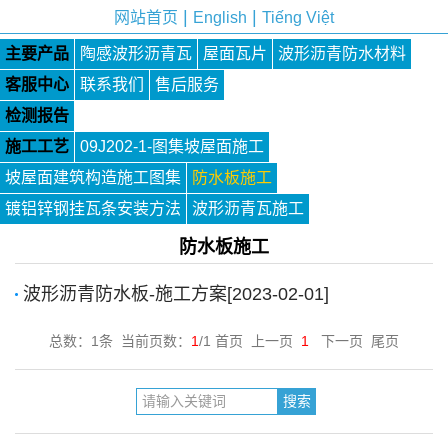
|
|
网站首页
English
Tiếng Việt
主要产品
陶感波形沥青瓦
屋面瓦片
波形沥青防水材料
客服中心
联系我们
售后服务
检测报告
施工工艺
09J202-1-图集坡屋面施工
坡屋面建筑构造施工图集
防水板施工
镀铝锌钢挂瓦条安装方法
波形沥青瓦施工
防水板施工
波形沥青防水板-施工方案[2023-02-01]
总数：1条 当前页数：
1
/1 首页 上一页
1
下一页 尾页